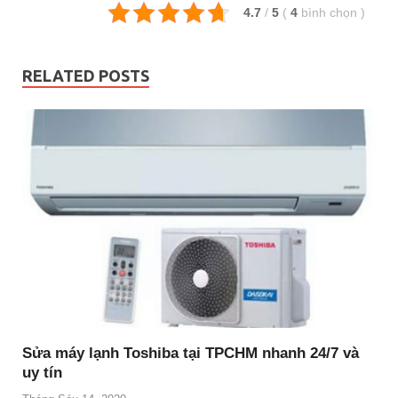
4.7
/
5
(
4
bình chọn
)
RELATED POSTS
Sửa máy lạnh Toshiba tại TPCHM nhanh 24/7 và
uy tín